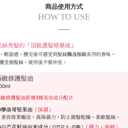
商品使用方式
HOW TO USE