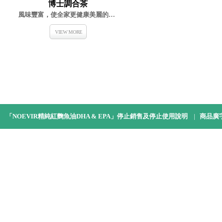
博士調合茶
風味豐富，使全家更健康美麗的飲品
VIEW MORE
「NOEVIR精純紅麴魚油DHA & EPA」停止銷售及停止使用說明
|
商品廣
Copyright © Noevir