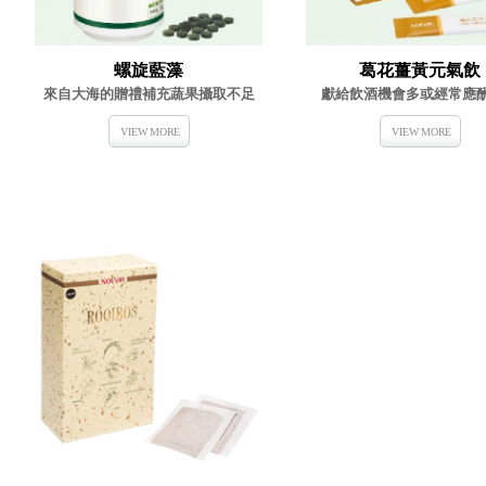
螺旋藍藻
葛花薑黃元氣飲
來自大海的贈禮補充蔬果攝取不足
獻給飲酒機會多或經常應
VIEW MORE
VIEW MORE