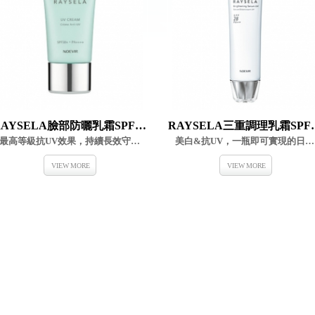
RAYSELA臉部防曬乳霜SPF50+ PA++++
RAYSELA三
最高等級抗UV效果，持續長效守護肌膚。
美白&抗UV，一瓶即可實現的日用型調理乳霜 衛部粧輸字第025613號
VIEW MORE
VIEW MORE