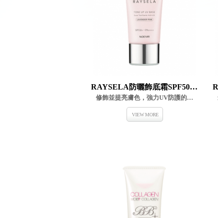
RAYSELA防曬飾底霜SPF50 PA++++
修飾並提亮膚色，強力UV防護的粧前隔離霜
VIEW MORE