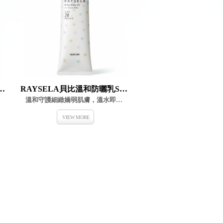
重調理乳霜SPF28 PA++
RAYSELA貝比溫和防曬乳SPF28 PA+++
溫和守護細緻嬌弱肌膚，溫水即可簡單輕鬆卸除
VIEW MORE