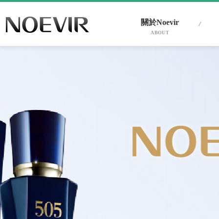
關於Noevir
ABOUT