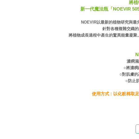
將植
新一代魔法瓶「NOEVIR 
NOEVIR以最新的植物研究與最
針對各種複雜交織的
將植物成長過程中產生的驚異能量凝聚。融
N
濃稠濕
○將濃
○對肌膚
○防止
使用方式 : 以化粧棉