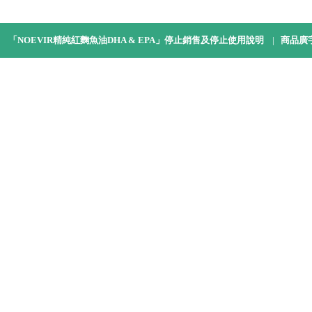
「NOEVIR精純紅麴魚油DHA & EPA」停止銷售及停止使用說明
|
商品廣
Copyright © Noevir